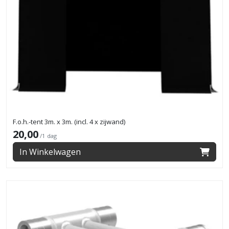
F.o.h.-tent 3m. x 3m. (incl. 4 x zijwand)
20,00
/1 dag
In Winkelwagen