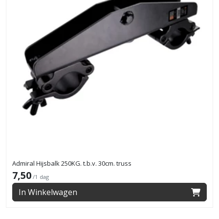
Admiral Hijsbalk 250KG. t.b.v. 30cm. truss
7,50
/1 dag
In Winkelwagen