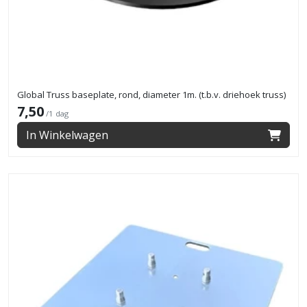
Global Truss baseplate, rond, diameter 1m. (t.b.v. driehoek truss)
7,50
/1 dag
In Winkelwagen