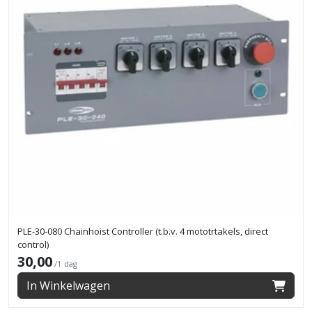
PLE-30-080 Chainhoist Controller (t.b.v. 4 mototrtakels, direct
control)
30,00
/1 dag
In Winkelwagen