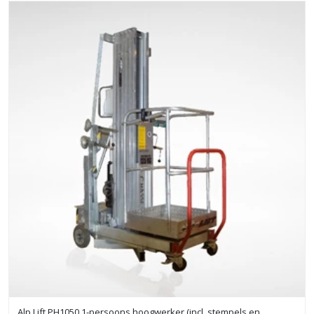
Alp Lift PH1050 1-persoons hoogwerker (incl. stempels en