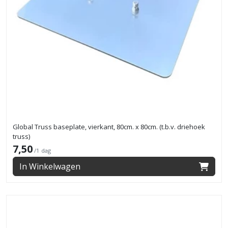
Global Truss baseplate, vierkant, 80cm. x 80cm. (t.b.v. driehoek
truss)
7,50
/1 dag
In Winkelwagen