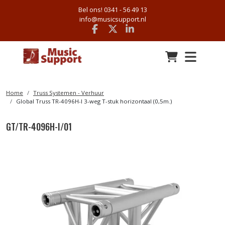
Bel ons! 0341 - 56 49 13
info@musicsupport.nl
Facebook
x
linkedin
Home
Truss Systemen - Verhuur
Global Truss TR-4096H-I 3-weg T-stuk horizontaal (0,5m.)
GT/TR-4096H-I/01