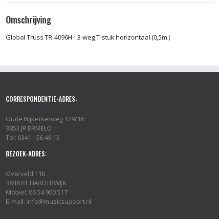
Omschrijving
Global Truss TR-4096H-I 3-weg T-stuk horizontaal (0,5m.)
CORRESPONDENTIE-ADRES:
Oude Nijkerkerweg 129/16
3853 JR ERMELO
Tel: 0341 - 56 49 13
BEZOEK-ADRES:
Overveld 11b
3848 BT HARDERWIJK
Mobiel: 06 54 900 517
E-mail: info@musicsupport.nl