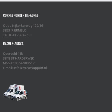
CORRESPONDENTIE-ADRES:
Oude Nijkerkerweg 129/16
3853 JR ERMELO
Tel: 0341 - 56 49 13
BEZOEK-ADRES:
Overveld 11b
3848 BT HARDERWIJK
Mobiel: 06 54 900 517
E-mail: info@musicsupport.nl