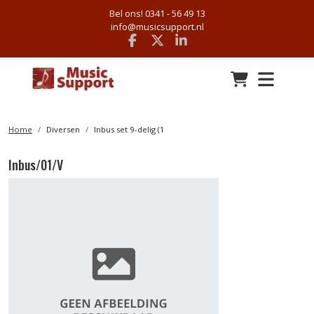
Bel ons! 0341 - 56 49 13
info@musicsupport.nl
Facebook
x
linkedin
Home
Diversen
Inbus set 9-delig (1
Inbus/01/V