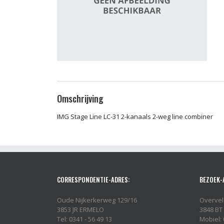
Omschrijving
IMG Stage Line LC-31 2-kanaals 2-weg line combiner
CORRESPONDENTIE-ADRES:
BEZOEK-
Oude Nijkerkerweg 129/16
Overvel
3853 JR ERMELO
3848 BT
Tel: 0341 - 56 49 13
Mobiel: 