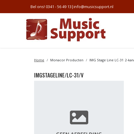
Bel ons! 0341 - 56 49 13
|
info@musicsupport.nl
Home
Monacor Producten
IMG Stage Line LC-31 2-kan
IMGSTAGELINE/LC-31/V