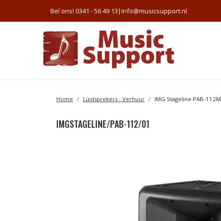
Bel ons! 0341 - 56 49 13
|
info@musicsupport.nl
Home
Luidsprekers - Verhuur
IMG Stageline PAB-112M
IMGSTAGELINE/PAB-112/01