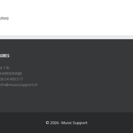
 ohm)
ADRES:
d 11b
 HARDERWIJK
06 54 900 517
 info@musicsupport.nl
© 2026 - Music Support