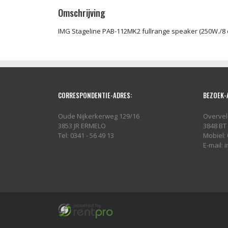
Omschrijving
IMG Stageline PAB-112MK2 fullrange speaker (250W./8
CORRESPONDENTIE-ADRES:
BEZOEK-
Oude Nijkerkerweg 129/16
Overvel
3853 JR ERMELO
3848 BT
Tel: 0341 - 56 49 13
Mobiel: 
E-mail: