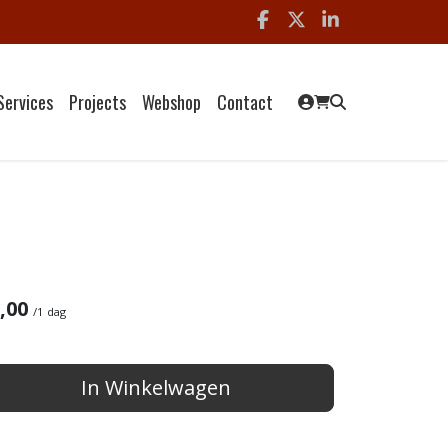
Facebook
x
linkedin
Services
Projects
Webshop
Contact
,00
/
1 dag
In Winkelwagen