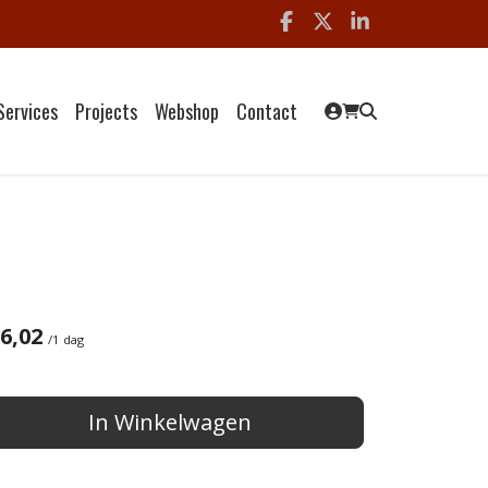
Facebook
x
linkedin
Services
Projects
Webshop
Contact
6,02
/
1 dag
In Winkelwagen