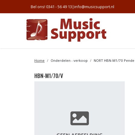
Bel ons! 0341 - 56 49 13
|
info@musicsupport.nl
Home
Onderdelen - verkoop
NORT HBN-M1/70 Pende
HBN-M1/70/V