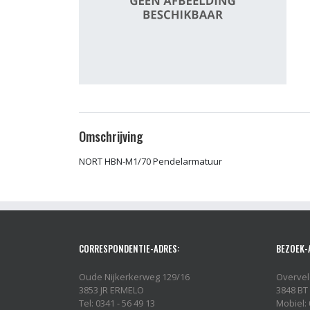
Omschrijving
NORT HBN-M1/70 Pendelarmatuur
CORRESPONDENTIE-ADRES:
BEZOEK-
Oude Nijkerkerweg 129/16
Overvel
3853 JR ERMELO
3848 BT
Tel: 0341 - 56 49 13
Mobiel: 