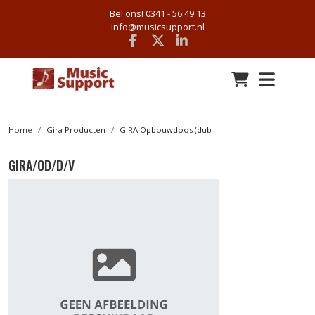
Bel ons! 0341 - 56 49 13
info@musicsupport.nl
Facebook
x
linkedin
Home
Gira Producten
GIRA Opbouwdoos (dub
GIRA/OD/D/V