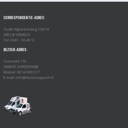
CORRESPONDENTIE-ADRES:
Oude Nijkerkerweg 129/16
3853 JR ERMELO
Tel: 0341 - 56 49 13
BEZOEK-ADRES:
Overveld 11b
3848 BT HARDERWIJK
Mobiel: 06 54 900 517
E-mail: info@musicsupport.nl