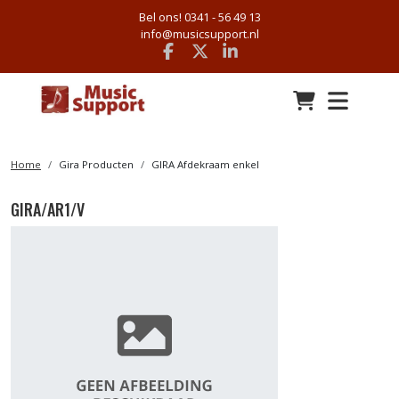
Bel ons! 0341 - 56 49 13
info@musicsupport.nl
Facebook
x
linkedin
Home
Gira Producten
GIRA Afdekraam enkel
GIRA/AR1/V