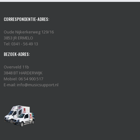
CORRESPONDENTIE-ADRES:
Oude Nijkerkerweg 129/16
3853 JR ERMELO
Tel: 0341 - 56 49 13
BEZOEK-ADRES:
Overveld 11b
3848 BT HARDERWIJK
Mobiel: 06 54 900 517
E-mail: info@musicsupport.nl