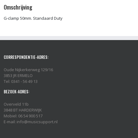
Omschrijving
G-clamp 50mm. Standaard Duty
CORRESPONDENTIE-ADRES:
Oude Nijkerkerweg 129/16
3853 JR ERMELO
Tel: 0341 - 56 49 13
BEZOEK-ADRES:
Overveld 11b
3848 BT HARDERWIJK
Mobiel: 06 54 900 517
E-mail: info@musicsupport.nl