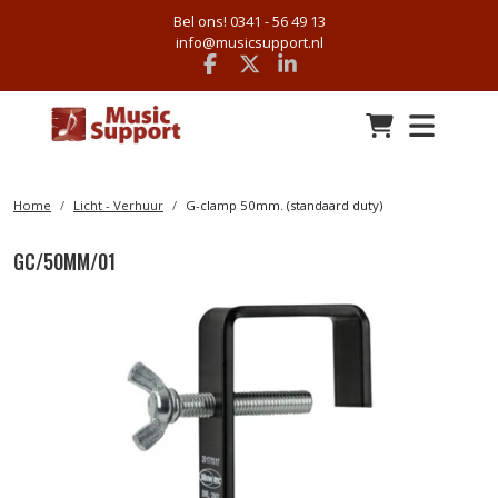
Bel ons! 0341 - 56 49 13
info@musicsupport.nl
Facebook
x
linkedin
Home
Licht - Verhuur
G-clamp 50mm. (standaard duty)
GC/50MM/01