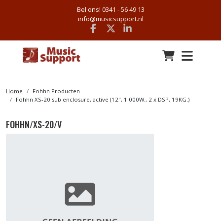
Bel ons! 0341 - 56 49 13
info@musicsupport.nl
Facebook
x
linkedin
Home
Fohhn Producten
Fohhn XS-20 sub enclosure, active (12", 1.000W., 2 x DSP, 19KG.)
FOHHN/XS-20/V