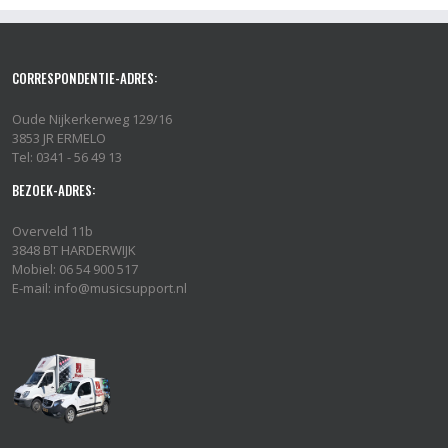
CORRESPONDENTIE-ADRES:
Oude Nijkerkerweg 129/16
3853 JR ERMELO
Tel: 0341 - 56 49 13
BEZOEK-ADRES:
Overveld 11b
3848 BT HARDERWIJK
Mobiel: 06 54 900 517
E-mail: info@musicsupport.nl