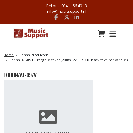
Bel ons! 0341 - 56 49 13
info@musicsupport.nl
Facebook
x
linkedin
Home
Fohhn Producten
Fohhn, AT-09 fullrange speaker (200W, 2x6.5/1CD, black textured varnish)
FOHHN/AT-09/V