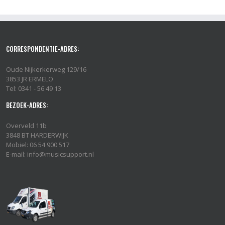
CORRESPONDENTIE-ADRES:
Oude Nijkerkerweg 129/16
3853 JR ERMELO
Tel: 0341 - 56 49 13
BEZOEK-ADRES:
Overveld 11b
3848 BT HARDERWIJK
Mobiel: 06 54 900 517
E-mail: info@musicsupport.nl