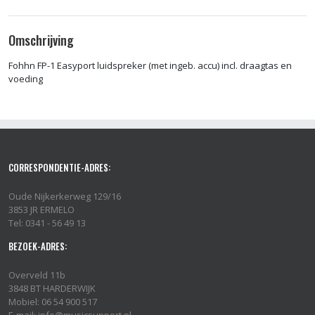
Omschrijving
Fohhn FP-1 Easyport luidspreker (met ingeb. accu) incl. draagtas en
voeding
CORRESPONDENTIE-ADRES:
Oude Nijkerkerweg 129/16
3853 JR ERMELO
Tel: 0341 - 56 49 13
BEZOEK-ADRES:
Overveld 11b
3848 BT HARDERWIJK
Mobiel: 06 54 900 517