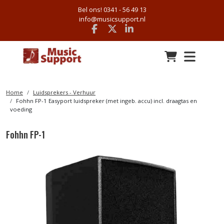
Bel ons! 0341 - 56 49 13
info@musicsupport.nl
Facebook
x
linkedin
Home
Luidsprekers - Verhuur
Fohhn FP-1 Easyport luidspreker (met ingeb. accu) incl. draagtas en
voeding
Fohhn FP-1