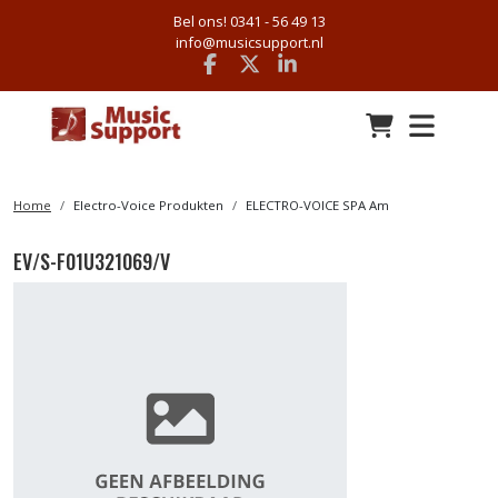
Bel ons! 0341 - 56 49 13
info@musicsupport.nl
Facebook
x
linkedin
Home
Electro-Voice Produkten
ELECTRO-VOICE SPA Am
EV/S-F01U321069/V