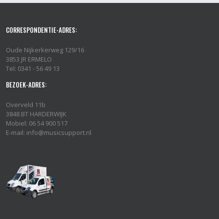
CORRESPONDENTIE-ADRES:
Oude Nijkerkerweg 129/16
3853 JR ERMELO
Tel: 0341 - 56 49 13
BEZOEK-ADRES:
Overveld 11b
3848 BT HARDERWIJK
Mobiel: 06 54 900 517
E-mail: info@musicsupport.nl