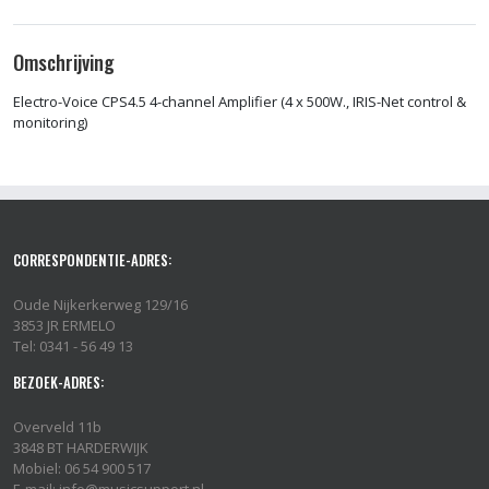
Omschrijving
Electro-Voice CPS4.5 4-channel Amplifier (4 x 500W., IRIS-Net control &
monitoring)
CORRESPONDENTIE-ADRES:
Oude Nijkerkerweg 129/16
3853 JR ERMELO
Tel: 0341 - 56 49 13
BEZOEK-ADRES:
Overveld 11b
3848 BT HARDERWIJK
Mobiel: 06 54 900 517