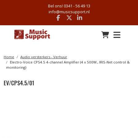
Bel ons! 0341 - 56 49 13
info@musicsupport.nl
Facebook
x
linkedin
Home
Audio versterkers - Verhuur
Electro-Voice CPS4.5 4-channel Amplifier (4 x 500W., IRIS-Net control &
monitoring)
EV/CPS4.5/01