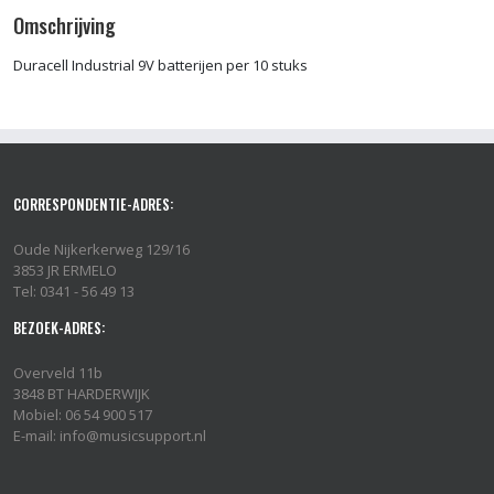
Omschrijving
Duracell Industrial 9V batterijen per 10 stuks
CORRESPONDENTIE-ADRES:
Oude Nijkerkerweg 129/16
3853 JR ERMELO
Tel: 0341 - 56 49 13
BEZOEK-ADRES:
Overveld 11b
3848 BT HARDERWIJK
Mobiel: 06 54 900 517
E-mail: info@musicsupport.nl