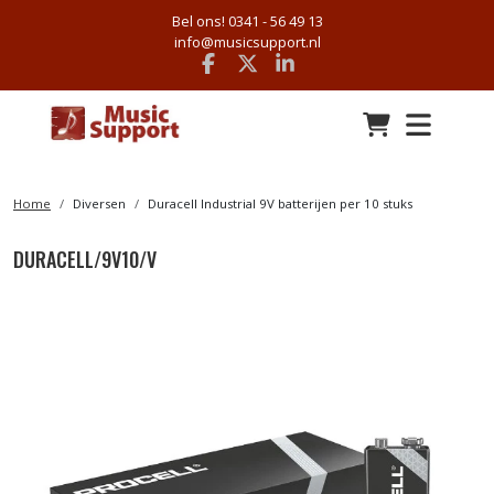
Bel ons! 0341 - 56 49 13
info@musicsupport.nl
Facebook
x
linkedin
Home
Diversen
Duracell Industrial 9V batterijen per 10 stuks
DURACELL/9V10/V