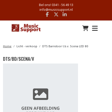
Bel ons! 0341 - 56 49 13
info@musicsupport.nl
Facebook
x
linkedin
Home
Licht - verkoop
DTS Barndoor t.b.v. Scena LED 80
DTS/BD/SCENA/V