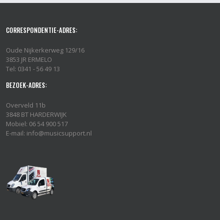
CORRESPONDENTIE-ADRES:
Oude Nijkerkerweg 129/16
3853 JR ERMELO
Tel: 0341 - 56 49 13
BEZOEK-ADRES:
Overveld 11b
3848 BT HARDERWIJK
Mobiel: 06 54 900 517
E-mail: info@musicsupport.nl