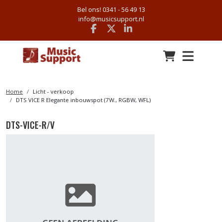
Bel ons! 0341 - 56 49 13
info@musicsupport.nl
Facebook
x
linkedin
Home
Licht - verkoop
DTS VICE R Elegante inbouwspot (7W., RGBW, WFL)
DTS-VICE-R/V