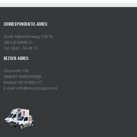
CORRESPONDENTIE-ADRES:
Oude Nijkerkerweg 129/16
3853 JR ERMELO
Tel: 0341 - 56 49 13
BEZOEK-ADRES:
Overveld 11b
3848 BT HARDERWIJK
Mobiel: 06 54 900 517
E-mail: info@musicsupport.nl