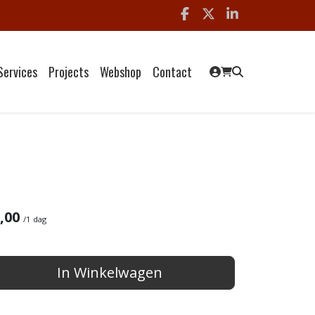
Facebook
x
linkedin
Services
Projects
Webshop
Contact
,00
/
1 dag
In Winkelwagen