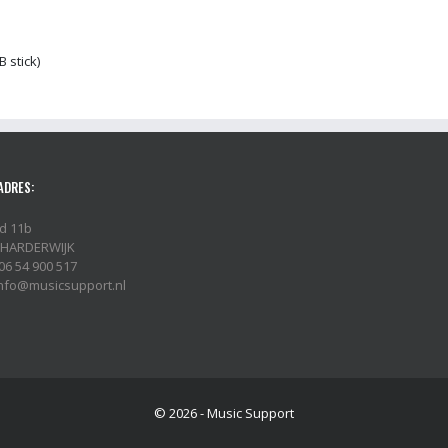
 stick)
ADRES:
d 11b
 HARDERWIJK
06 54 900 517
 info@musicsupport.nl
© 2026 - Music Support