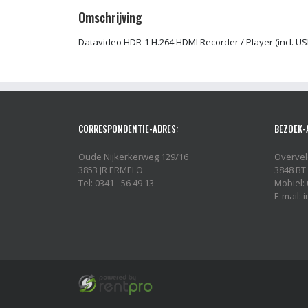
Omschrijving
Datavideo HDR-1 H.264 HDMI Recorder / Player (incl. USB
CORRESPONDENTIE-ADRES:
BEZOEK-
Oude Nijkerkerweg 129/16
Overvel
3853 JR ERMELO
3848 BT
Tel: 0341 - 56 49 13
Mobiel: 
E-mail: