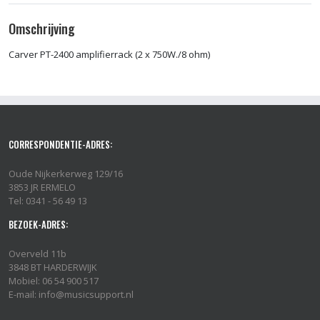
Omschrijving
Carver PT-2400 amplifierrack (2 x 750W./8 ohm)
CORRESPONDENTIE-ADRES:
Oude Nijkerkerweg 129/16
3853 JR ERMELO
Tel: 0341 - 56 49 13
BEZOEK-ADRES:
Overveld 11b
3848 BT HARDERWIJK
Mobiel: 06 54 900 517
E-mail: info@musicsupport.nl