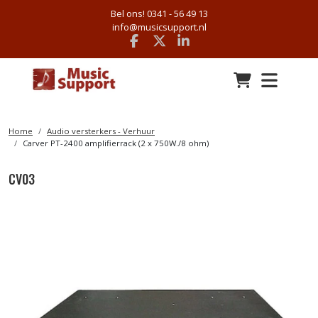
Bel ons! 0341 - 56 49 13
info@musicsupport.nl
Facebook
x
linkedin
Home
Audio versterkers - Verhuur
Carver PT-2400 amplifierrack (2 x 750W./8 ohm)
CV03