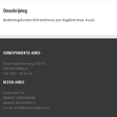
Omschrijving
Bedieningskosten licht-technicus per dagdeel (max. 4 uur)
CORRESPONDENTIE-ADRES:
Oude Nijkerkerweg 129/16
3853 JR ERMELO
Tel: 0341 - 56 49 13
BEZOEK-ADRES:
Overveld 11b
3848 BT HARDERWIJK
Mobiel: 06 54 900 517
E-mail: info@musicsupport.nl