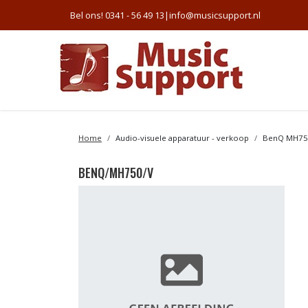
Bel ons! 0341 - 56 49 13
|
info@musicsupport.nl
Home
Audio-visuele apparatuur - verkoop
BenQ MH750 
BENQ/MH750/V