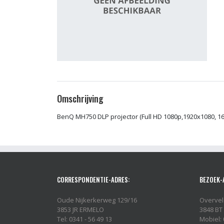
Omschrijving
BenQ MH750 DLP projector (Full HD 1080p,1920x1080, 16
CORRESPONDENTIE-ADRES:
BEZOEK-
Oude Nijkerkerweg 129/16
Overvel
3853 JR ERMELO
3848 BT
Tel: 0341 - 56 49 13
Mobiel: 