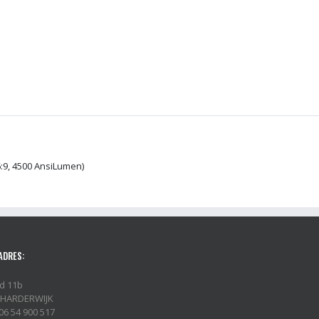
:9, 4500 AnsiLumen)
ADRES:
d 11b
 HARDERWIJK
06 54 900 517