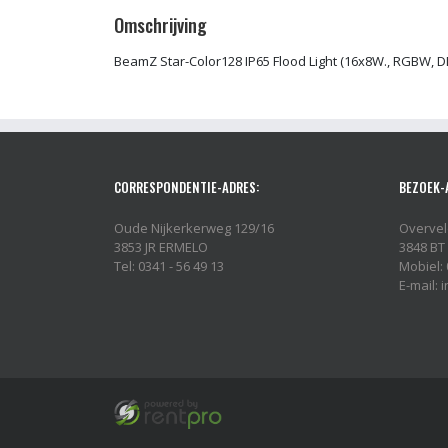
Omschrijving
BeamZ Star-Color128 IP65 Flood Light (16x8W., RGBW, 
CORRESPONDENTIE-ADRES:
BEZOEK-
Oude Nijkerkerweg 129/16
Overvel
3853 JR ERMELO
3848 BT
Tel: 0341 - 56 49 13
Mobiel: 
E-mail: