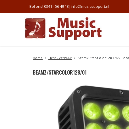
Bel ons! 0341 - 56 49 13
|
info@musicsupport.nl
Home
Licht - Verhuur
BeamZ Star-Color128 IP65 Flood
BEAMZ/STARCOLOR128/01