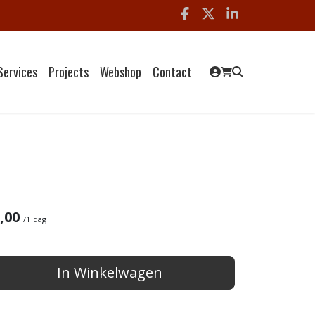
Facebook
x
linkedin
Services
Projects
Webshop
Contact
,00
/
1 dag
In Winkelwagen