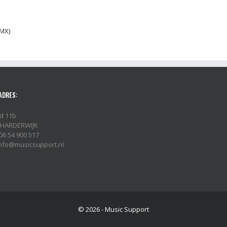
DMX)
ADRES:
d 11b
 HARDERWIJK
06 54 900 517
 info@musicsupport.nl
© 2026 - Music Support