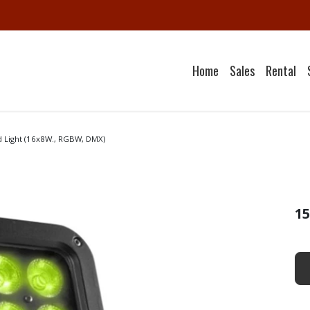
Home
Sales
Rental
 Light (16x8W., RGBW, DMX)
15