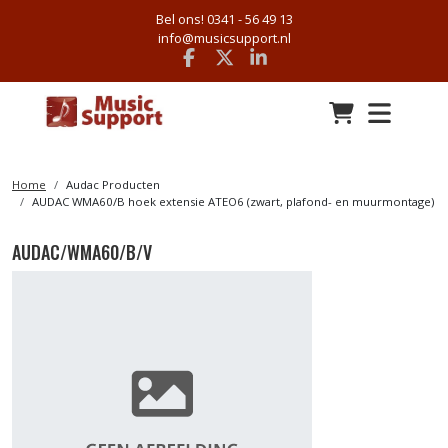
Bel ons! 0341 - 56 49 13
info@musicsupport.nl
Facebook
x
linkedin
Home
Audac Producten
AUDAC WMA60/B hoek extensie ATEO6 (zwart, plafond- en muurmontage)
AUDAC/WMA60/B/V