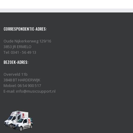
CORRESPONDENTIE-ADRES:
Oude Nijkerkerweg 129/16
3853 JR ERMELO
Tel: 0341 - 56 49 13
BEZOEK-ADRES:
Overveld 11b
3848 BT HARDERWIJK
Mobiel: 06 54 900 517
E-mail: info@musicsupport.nl