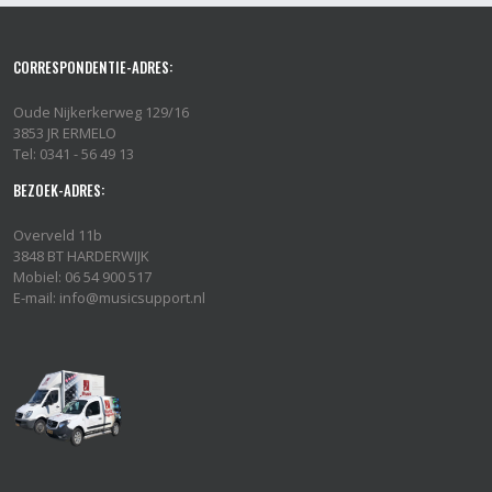
CORRESPONDENTIE-ADRES:
Oude Nijkerkerweg 129/16
3853 JR ERMELO
Tel: 0341 - 56 49 13
BEZOEK-ADRES:
Overveld 11b
3848 BT HARDERWIJK
Mobiel: 06 54 900 517
E-mail: info@musicsupport.nl