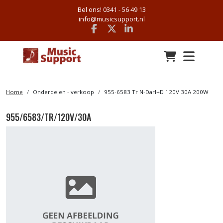
Bel ons! 0341 - 56 49 13
info@musicsupport.nl
Facebook
x
linkedin
Home
Onderdelen - verkoop
955-6583 Tr N-Darl+D 120V 30A 200W
955/6583/TR/120V/30A