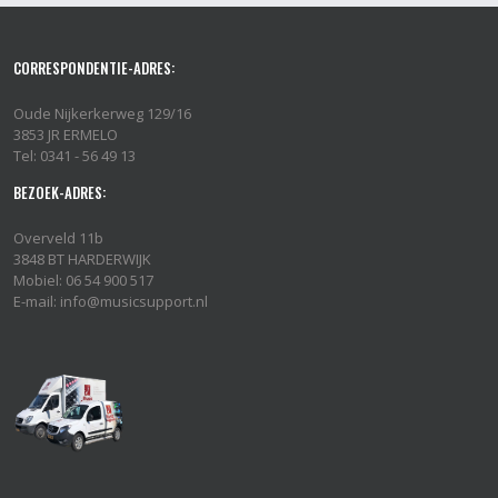
CORRESPONDENTIE-ADRES:
Oude Nijkerkerweg 129/16
3853 JR ERMELO
Tel: 0341 - 56 49 13
BEZOEK-ADRES:
Overveld 11b
3848 BT HARDERWIJK
Mobiel: 06 54 900 517
E-mail: info@musicsupport.nl